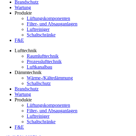
Brandschutz
Wartung
Produkte
Lüftungskomponenten
Filter- und Absauganlagen
Luftreiniger
Schaltschränke
F&E
Lufttechnik
Raumlufttechnik
Prozesslufttechnik
Luftkanalbau
Dämmtechnik
Wärme-/Kältedämmung
Schallschutz
Brandschutz
Wartung
Produkte
Lüftungskomponenten
Filter- und Absauganlagen
Luftreiniger
Schaltschränke
F&E