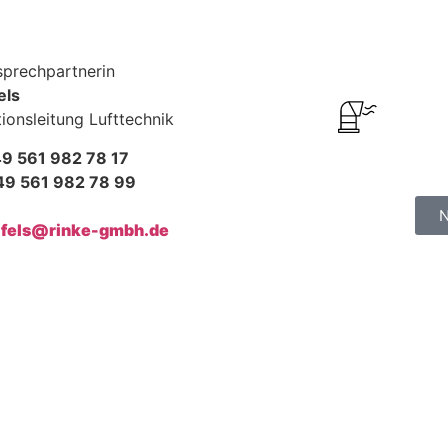
sprechpartnerin
els
ionsleitung Lufttechnik
49 561 982 78 17
+49 561 982 78 99
N
:
fels@rinke-gmbh.de