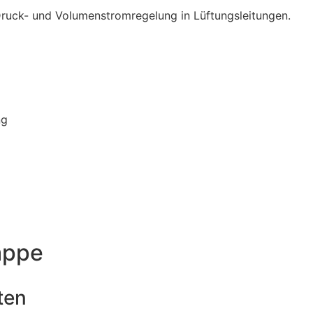
 Druck- und Volumenstromregelung in Lüftungsleitungen.
ng
appe
ten